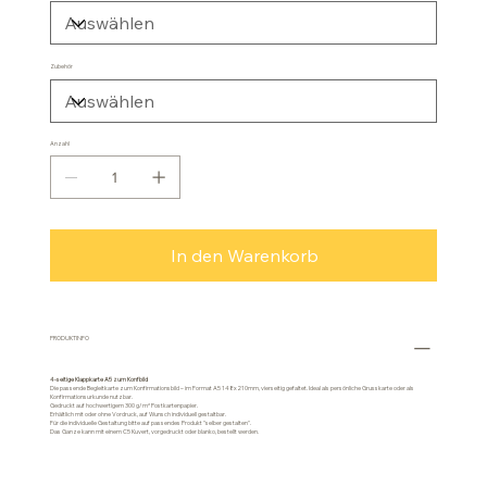
Zubehör
Anzahl
In den Warenkorb
PRODUKTINFO
4-seitige Klappkarte A5 zum Konfbild
Die passende Begleitkarte zum Konfirmationsbild – im Format A5 148x210mm, vierseitig gefaltet. Ideal als persönliche Grusskarte oder als
Konfirmationsurkunde nutzbar.
Gedruckt auf hochwertigem 300 g/m² Postkartenpapier.
Erhältlich mit oder ohne Vordruck, auf Wunsch individuell gestaltbar.
Für die individuelle Gestaltung bitte auf passendes Produkt "selber gestalten".
Das Ganze kann mit einem C5 Kuvert, vorgedruckt oder blanko, bestellt werden.