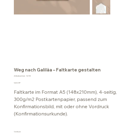
Weg nach Galiläa – Faltkarte gestalten
Artikelnummer:
Artikelnummer:
fk195
fk195
Preis
9,00 CHF
Faltkarte im Format A5 (148x210mm), 4-seitig,
300g/m2 Postkartenpapier, passend zum
Konfirmationsbild, mit oder ohne Vordruck
(Konfirmationsurkunde).
Vordruck