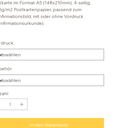
tkarte im Format A5 (148x210mm), 4-seitig,
0g/m2 Postkartenpapier, passend zum
firmationsbild, mit oder ohne Vordruck
nfirmationsurkunde).
rdruck
behör
zahl
In den Warenkorb