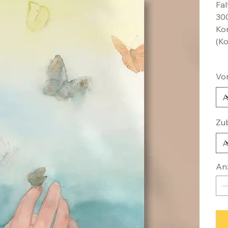
Fal
30
Kon
(Ko
Vo
Zu
An