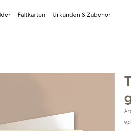
lder
Faltkarten
Urkunden & Zubehör
T
g
Ar
Preis
9,