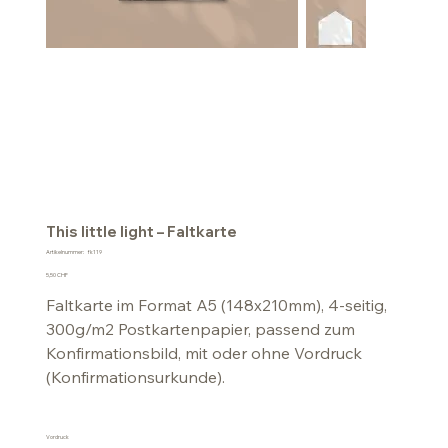
This little light – Faltkarte
Artikelnummer:
Artikelnummer:
fk119
fk119
Preis
5,50 CHF
Faltkarte im Format A5 (148x210mm), 4-seitig,
300g/m2 Postkartenpapier, passend zum
Konfirmationsbild, mit oder ohne Vordruck
(Konfirmationsurkunde).
Vordruck