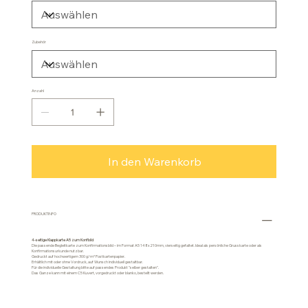
Zubehör
Anzahl
In den Warenkorb
PRODUKTINFO
4-seitige Klappkarte A5 zum Konfbild
Die passende Begleitkarte zum Konfirmationsbild – im Format A5 148x210mm, vierseitig gefaltet. Ideal als persönliche Grusskarte oder als
Konfirmationsurkunde nutzbar.
Gedruckt auf hochwertigem 300 g/m² Postkartenpapier.
Erhältlich mit oder ohne Vordruck, auf Wunsch individuell gestaltbar.
Für die individuelle Gestaltung bitte auf passendes Produkt "selber gestalten".
Das Ganze kann mit einem C5 Kuvert, vorgedruckt oder blanko, bestellt werden.