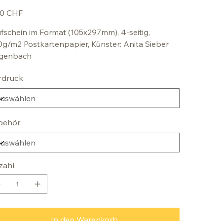
00 CHF
fschein im Format (105x297mm), 4-seitig,
g/m2 Postkartenpapier, Künster: Anita Sieber
genbach
rdruck
behör
zahl
In den Warenkorb