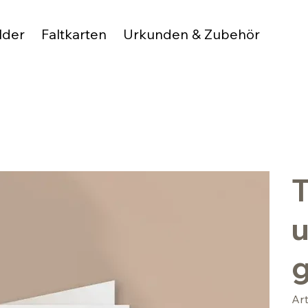
lder
Faltkarten
Urkunden & Zubehör
T
g
Ar