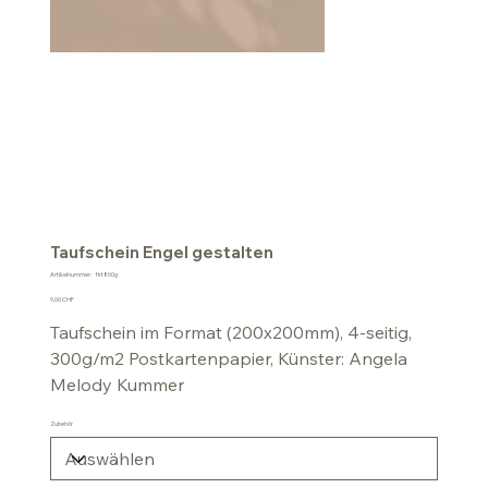
Taufschein Engel gestalten
Artikelnummer:
Artikelnummer:
fkt800g
fkt800g
Preis
9,00 CHF
Taufschein im Format (200x200mm), 4-seitig,
300g/m2 Postkartenpapier, Künster: Angela
Melody Kummer
Zubehör