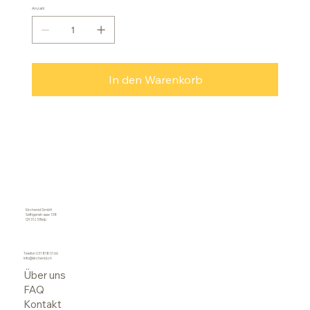
Anzahl
In den Warenkorb
Kirchenid GmbH
Seftigenstrasse 138
CH 3123 Belp
Telefon
031 818 01 66
info@kirchenid.ch
Über uns
FAQ
Kontakt