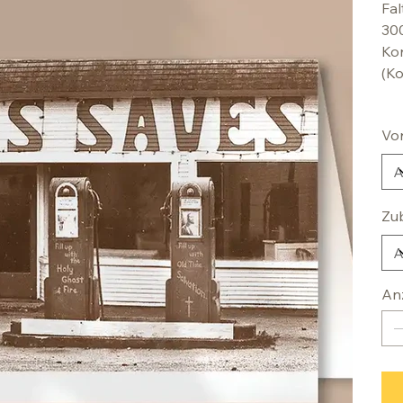
Fal
30
Kon
(Ko
Vo
Zu
An