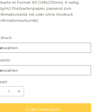
tkarte im Format A5 (148x210mm), 4-seitig,
0g/m2 Postkartenpapier, passend zum
firmationsbild, mit oder ohne Vordruck
nfirmationsurkunde).
rdruck
behör
zahl
In den Warenkorb