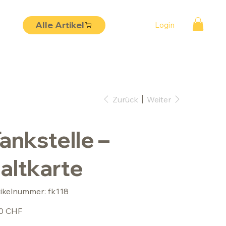
Alle Artikel
Login
Zurück
Weiter
ankstelle –
altkarte
Artikelnummer:
tikelnummer:
fk118
fk118
50 CHF