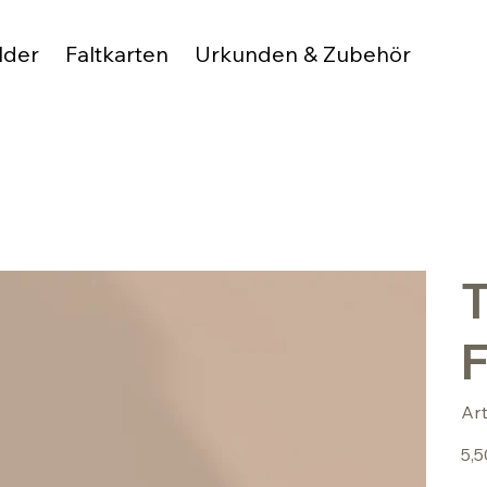
lder
Faltkarten
Urkunden & Zubehör
T
F
Ar
Preis
5,