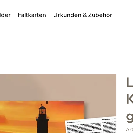
lder
Faltkarten
Urkunden & Zubehör
L
g
Ar