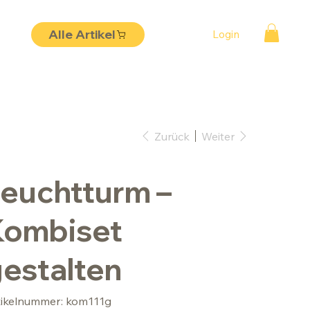
Alle Artikel
Login
Zurück
Weiter
euchtturm –
Kombiset
estalten
Artikelnummer:
tikelnummer:
kom111g
kom111g