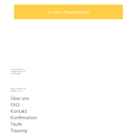
In den Warenkorb
Kirchenid GmbH
Seftigenstrasse 138
CH 3123 Belp
Telefon
031 818 01 66
info@kirchenid.ch
Über uns
FAQ
Kontakt
Konfirmation
Taufe
Trauung