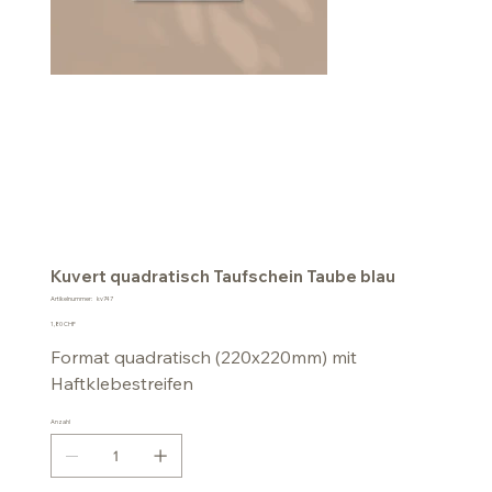
Kuvert quadratisch Taufschein Taube blau
Artikelnummer:
Artikelnummer:
kv747
kv747
Preis
1,80 CHF
Format quadratisch (220x220mm) mit
Haftklebestreifen
Anzahl