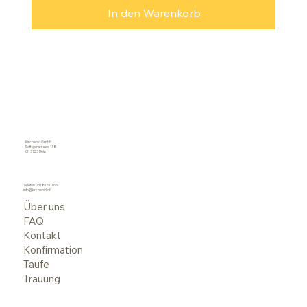
In den Warenkorb
Kirchenid GmbH
Seftigenstrasse 138
CH 3123 Belp
Telefon
031 818 01 66
info@kirchenid.ch
Über uns
FAQ
Kontakt
Konfirmation
Taufe
Trauung