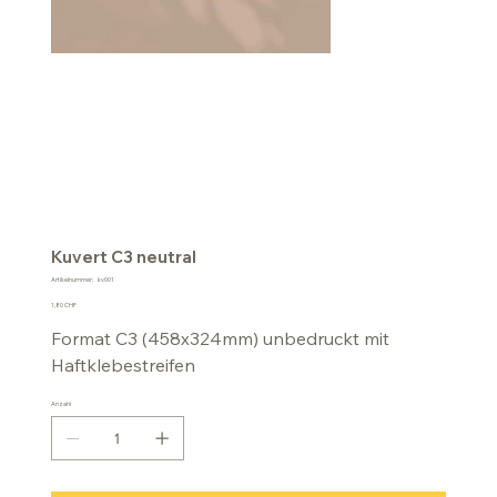
Kuvert C3 neutral
Artikelnummer:
Artikelnummer:
kv001
kv001
Preis
1,80 CHF
Format C3 (458x324mm) unbedruckt mit
Haftklebestreifen
Anzahl