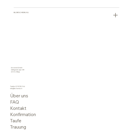
BILDBESCHREIBUNG
Kirchenid GmbH
Seftigenstrasse 138
CH 3123 Belp
Telefon
031 818 01 66
info@kirchenid.ch
Über uns
FAQ
Kontakt
Konfirmation
Taufe
Trauung