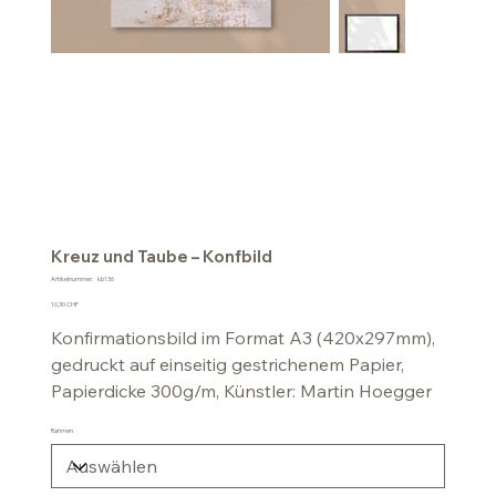
Kreuz und Taube – Konfbild
Artikelnummer:
Artikelnummer:
kb136
kb136
Preis
10,30 CHF
Konfirmationsbild im Format A3 (420x297mm),
gedruckt auf einseitig gestrichenem Papier,
Papierdicke 300g/m, Künstler: Martin Hoegger
Rahmen