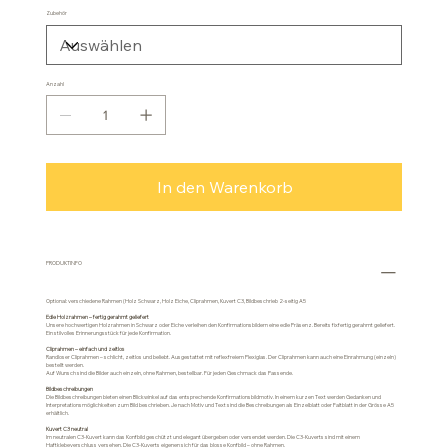
Zubehör
Anzahl
In den Warenkorb
PRODUKTINFO
Optional: verschiedene Rahmen (Holz Schwarz, Holz Eiche, Cliprahmen, Kuvert C3, Bildbeschrieb 2-seitig A5
Edle Holzrahmen – fertig gerahmt geliefert
Unsere hochwertigen Holzrahmen in Schwarz oder Eiche verleihen den Konfirmationsbildern eine edle Präsenz. Bereits fixfertig gerahmt geliefert.
Ein stilvolles Erinnerungsstück für jede Konfirmation.
Cliprahmen – einfach und zeitlos
Randloser Cliprahmen – schlicht, zeitlos und beliebt. Ausgestattet mit reflexfreiem Plexiglas. Der Cliprahmen kann auch eine Einrahmung (einzeln)
bestellt werden.
Auf Wunsch sind die Bilder auch einzeln, ohne Rahmen, bestellbar. Für jeden Geschmack das Passende.
Bildbeschreibungen
Die Bildbeschreibungen bieten einen Blickwinkel auf das entsprechende Konfirmationsbildmotiv. In einem kurzen Text werden Gedanken und
Interpretationsmöglichkeiten zum Bild beschrieben. Je nach Motiv und Text sind die Beschreibungen als Einzelblatt oder Faltblatt in der Grösse A5
erhältlich.
Kuvert C3 neutral
Im neutralen C3-Kuvert kann das Konfbild geschützt und elegant übergeben oder versendet werden. Die C3-Kuverts sind mit einem
Haftklebeverschluss versehen. Die C3-Kuverts eigenen sich für das blosse Konfbild – ohne Rahmen.