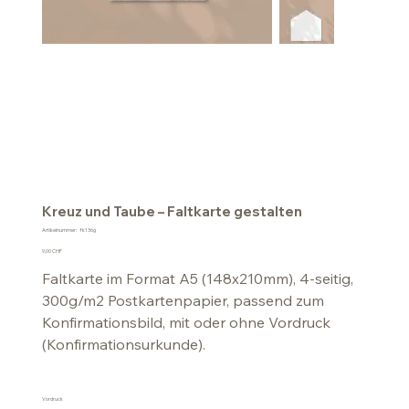
Kreuz und Taube – Faltkarte gestalten
Artikelnummer:
Artikelnummer:
fk136g
fk136g
Preis
9,00 CHF
Faltkarte im Format A5 (148x210mm), 4-seitig,
300g/m2 Postkartenpapier, passend zum
Konfirmationsbild, mit oder ohne Vordruck
(Konfirmationsurkunde).
Vordruck