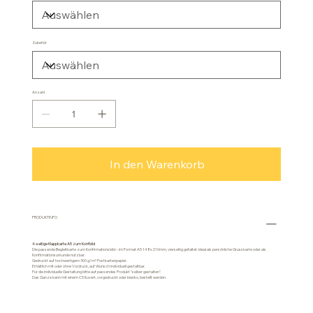
Zubehör
Anzahl
In den Warenkorb
PRODUKTINFO
4-seitige Klappkarte A5 zum Konfbild
Die passende Begleitkarte zum Konfirmationsbild – im Format A5 148x210mm, vierseitig gefaltet. Ideal als persönliche Grusskarte oder als
Konfirmationsurkunde nutzbar.
Gedruckt auf hochwertigem 300 g/m² Postkartenpapier.
Erhältlich mit oder ohne Vordruck, auf Wunsch individuell gestaltbar.
Für die individuelle Gestaltung bitte auf passendes Produkt "selber gestalten".
Das Ganze kann mit einem C5 Kuvert, vorgedruckt oder blanko, bestellt werden.