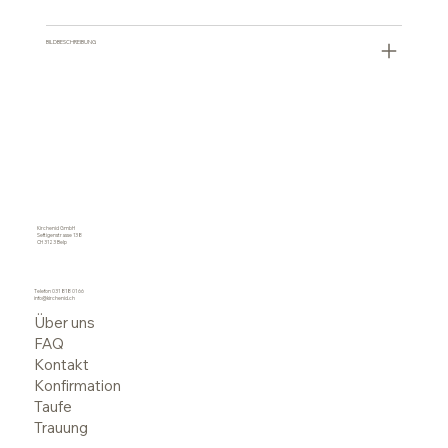
BILDBESCHREIBUNG
Kirchenid GmbH
Seftigenstrasse 138
CH 3123 Belp
Telefon
031 818 01 66
info@kirchenid.ch
Über uns
FAQ
Kontakt
Konfirmation
Taufe
Trauung