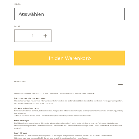
Zubehör
Anzahl
In den Warenkorb
PRODUKTINFO
Optional: verschiedene Rahmen (Holz Schwarz, Holz Eiche, Cliprahmen, Kuvert C3, Bildbeschrieb 2-seitig A5
Edle Holzrahmen – fertig gerahmt geliefert
Unsere hochwertigen Holzrahmen in Schwarz oder Eiche verleihen den Konfirmationsbildern eine edle Präsenz. Bereits fixfertig gerahmt geliefert.
Ein stilvolles Erinnerungsstück für jede Konfirmation.
Cliprahmen – einfach und zeitlos
Randloser Cliprahmen – schlicht, zeitlos und beliebt. Ausgestattet mit reflexfreiem Plexiglas. Der Cliprahmen kann auch eine Einrahmung (einzeln)
bestellt werden.
Auf Wunsch sind die Bilder auch einzeln, ohne Rahmen, bestellbar. Für jeden Geschmack das Passende.
Bildbeschreibungen
Die Bildbeschreibungen bieten einen Blickwinkel auf das entsprechende Konfirmationsbildmotiv. In einem kurzen Text werden Gedanken und
Interpretationsmöglichkeiten zum Bild beschrieben. Je nach Motiv und Text sind die Beschreibungen als Einzelblatt oder Faltblatt in der Grösse A5
erhältlich.
Kuvert C3 neutral
Im neutralen C3-Kuvert kann das Konfbild geschützt und elegant übergeben oder versendet werden. Die C3-Kuverts sind mit einem
Haftklebeverschluss versehen. Die C3-Kuverts eigenen sich für das blosse Konfbild – ohne Rahmen.