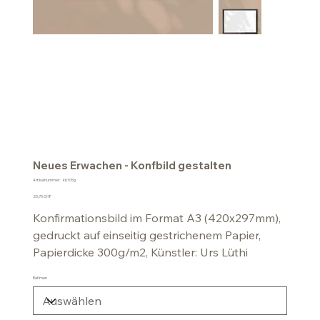
Neues Erwachen - Konfbild gestalten
Artikelnummer:
Artikelnummer:
kb105g
kb105g
Preis
25,70 CHF
Konfirmationsbild im Format A3 (420x297mm),
gedruckt auf einseitig gestrichenem Papier,
Papierdicke 300g/m2, Künstler: Urs Lüthi
Rahmen