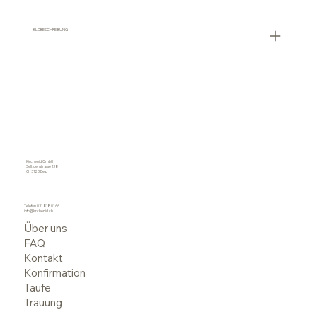
BILDBESCHREIBUNG
Kirchenid GmbH
Seftigenstrasse 138
CH 3123 Belp
Telefon
031 818 01 66
info@kirchenid.ch
Über uns
FAQ
Kontakt
Konfirmation
Taufe
Trauung