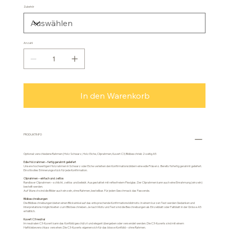
Zubehör
Anzahl
In den Warenkorb
PRODUKTINFO
Optional: verschiedene Rahmen (Holz Schwarz, Holz Eiche, Cliprahmen, Kuvert C3, Bildbeschrieb 2-seitig A5
Edle Holzrahmen – fertig gerahmt geliefert
Unsere hochwertigen Holzrahmen in Schwarz oder Eiche verleihen den Konfirmationsbildern eine edle Präsenz. Bereits fixfertig gerahmt geliefert.
Ein stilvolles Erinnerungsstück für jede Konfirmation.
Cliprahmen – einfach und zeitlos
Randloser Cliprahmen – schlicht, zeitlos und beliebt. Ausgestattet mit reflexfreiem Plexiglas. Der Cliprahmen kann auch eine Einrahmung (einzeln)
bestellt werden.
Auf Wunsch sind die Bilder auch einzeln, ohne Rahmen, bestellbar. Für jeden Geschmack das Passende.
Bildbeschreibungen
Die Bildbeschreibungen bieten einen Blickwinkel auf das entsprechende Konfirmationsbildmotiv. In einem kurzen Text werden Gedanken und
Interpretationsmöglichkeiten zum Bild beschrieben. Je nach Motiv und Text sind die Beschreibungen als Einzelblatt oder Faltblatt in der Grösse A5
erhältlich.
Kuvert C3 neutral
Im neutralen C3-Kuvert kann das Konfbild geschützt und elegant übergeben oder versendet werden. Die C3-Kuverts sind mit einem
Haftklebeverschluss versehen. Die C3-Kuverts eigenen sich für das blosse Konfbild – ohne Rahmen.