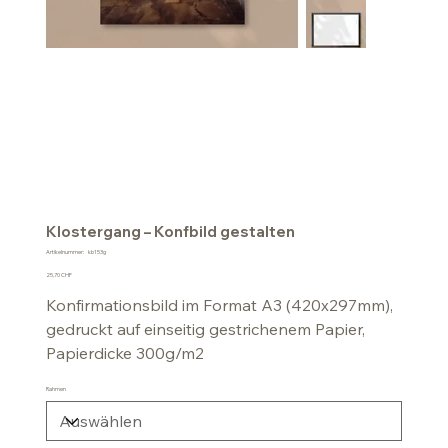
Klostergang – Konfbild gestalten
Artikelnummer:
Artikelnummer:
kb153g
kb153g
Preis
25,70 CHF
Konfirmationsbild im Format A3 (420x297mm),
gedruckt auf einseitig gestrichenem Papier,
Papierdicke 300g/m2
Rahmen