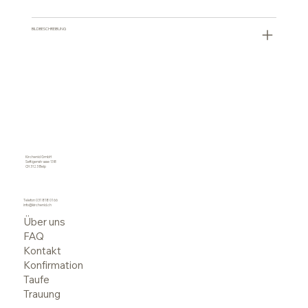
BILDBESCHREIBUNG
Kirchenid GmbH
Seftigenstrasse 138
CH 3123 Belp
Telefon
031 818 01 66
info@kirchenid.ch
Über uns
FAQ
Kontakt
Konfirmation
Taufe
Trauung