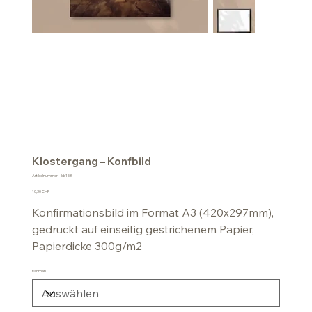
Klostergang – Konfbild
Artikelnummer:
Artikelnummer:
kb153
kb153
Preis
10,30 CHF
Konfirmationsbild im Format A3 (420x297mm),
gedruckt auf einseitig gestrichenem Papier,
Papierdicke 300g/m2
Rahmen