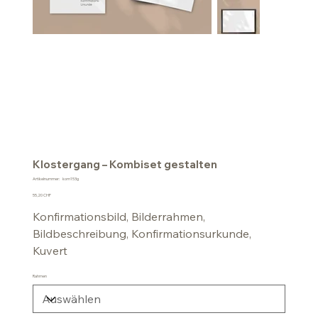
Klostergang – Kombiset gestalten
Artikelnummer:
Artikelnummer:
kom153g
kom153g
Preis
55,20 CHF
Konfirmationsbild, Bilderrahmen,
Bildbeschreibung, Konfirmationsurkunde,
Kuvert
Rahmen