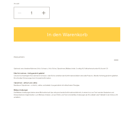
Anzahl
In den Warenkorb
PRODUKTINFO
Optional: verschiedene Rahmen (Holz Schwarz, Holz Eiche, Cliprahmen, Bildbeschrieb 2-seitig A5, Faltkartenurkunde A5, Kuvert C5
Edle Holzrahmen – fertig gerahmt geliefert
Unsere hochwertigen Holzrahmen in Schwarz oder Eiche verleihen den Konfirmationsbildern eine edle Präsenz. Bereits fixfertig gerahmt geliefert.
Ein stilvolles Erinnerungsstück für jede Konfirmation.
Cliprahmen – einfach und zeitlos
Randloser Cliprahmen – schlicht, zeitlos und beliebt. Ausgestattet mit reflexfreiem Plexiglas.
Bildbeschreibungen
Die Bildbeschreibungen bieten einen Blickwinkel auf das entsprechende Konfirmationsbildmotiv. In einem kurzen Text werden Gedanken und
Interpretationsmöglichkeiten zum Bild beschrieben. Je nach Motiv und Text sind die Beschreibungen als Einzelblatt oder Faltblatt in der Grösse A5
erhältlich.