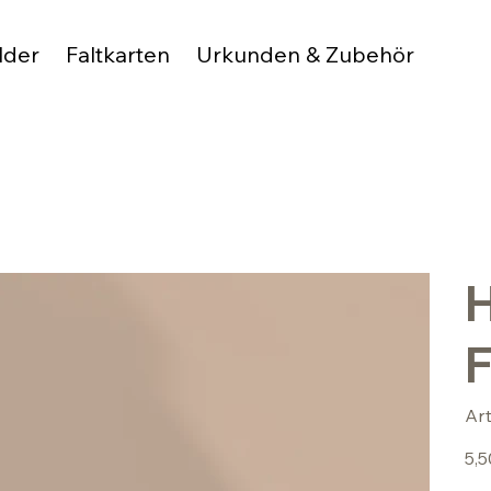
lder
Faltkarten
Urkunden & Zubehör
H
F
Ar
Preis
5,