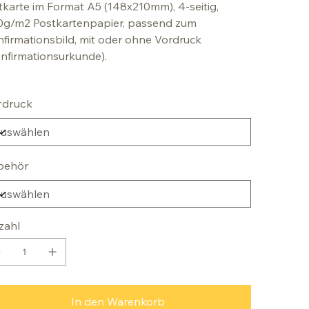
tkarte im Format A5 (148x210mm), 4-seitig,
0g/m2 Postkartenpapier, passend zum
firmationsbild, mit oder ohne Vordruck
nfirmationsurkunde).
rdruck
behör
zahl
In den Warenkorb