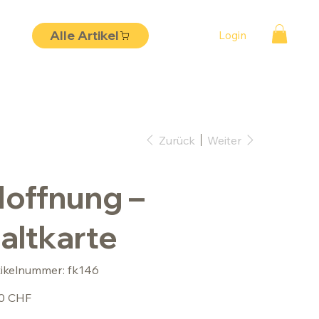
Alle Artikel
Login
Zurück
Weiter
offnung –
altkarte
Artikelnummer:
tikelnummer:
fk146
fk146
50 CHF