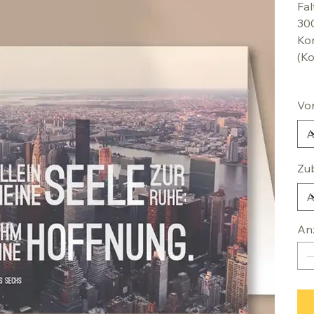
Fal
30
Kon
(Ko
Vo
Zu
An