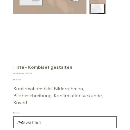
Hirte – Kombiset gestalten
Artikelnummer:
Artikelnummer:
kom159g
kom159g
Preis
55,20 CHF
Konfirmationsbild, Bilderrahmen,
Bildbeschreibung, Konfirmationsurkunde,
Kuvert
Rahmen