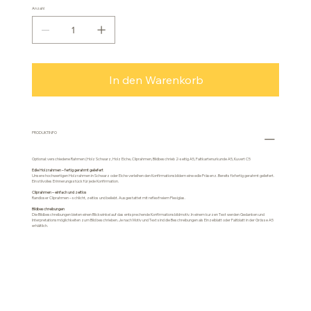
Anzahl
In den Warenkorb
PRODUKTINFO
Optional: verschiedene Rahmen (Holz Schwarz, Holz Eiche, Cliprahmen, Bildbeschrieb 2-seitig A5, Faltkartenurkunde A5, Kuvert C5
Edle Holzrahmen – fertig gerahmt geliefert
Unsere hochwertigen Holzrahmen in Schwarz oder Eiche verleihen den Konfirmationsbildern eine edle Präsenz. Bereits fixfertig gerahmt geliefert.
Ein stilvolles Erinnerungsstück für jede Konfirmation.
Cliprahmen – einfach und zeitlos
Randloser Cliprahmen – schlicht, zeitlos und beliebt. Ausgestattet mit reflexfreiem Plexiglas.
Bildbeschreibungen
Die Bildbeschreibungen bieten einen Blickwinkel auf das entsprechende Konfirmationsbildmotiv. In einem kurzen Text werden Gedanken und
Interpretationsmöglichkeiten zum Bild beschrieben. Je nach Motiv und Text sind die Beschreibungen als Einzelblatt oder Faltblatt in der Grösse A5
erhältlich.