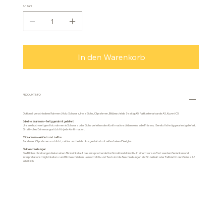
Anzahl
In den Warenkorb
PRODUKTINFO
Optional: verschiedene Rahmen (Holz Schwarz, Holz Eiche, Cliprahmen, Bildbeschrieb 2-seitig A5, Faltkartenurkunde A5, Kuvert C5
Edle Holzrahmen – fertig gerahmt geliefert
Unsere hochwertigen Holzrahmen in Schwarz oder Eiche verleihen den Konfirmationsbildern eine edle Präsenz. Bereits fixfertig gerahmt geliefert.
Ein stilvolles Erinnerungsstück für jede Konfirmation.
Cliprahmen – einfach und zeitlos
Randloser Cliprahmen – schlicht, zeitlos und beliebt. Ausgestattet mit reflexfreiem Plexiglas.
Bildbeschreibungen
Die Bildbeschreibungen bieten einen Blickwinkel auf das entsprechende Konfirmationsbildmotiv. In einem kurzen Text werden Gedanken und
Interpretationsmöglichkeiten zum Bild beschrieben. Je nach Motiv und Text sind die Beschreibungen als Einzelblatt oder Faltblatt in der Grösse A5
erhältlich.