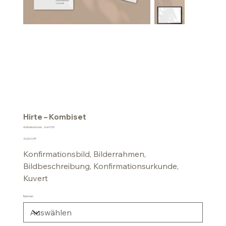
Hirte – Kombiset
Artikelnummer:
Artikelnummer:
kom159
kom159
Preis
40,00 CHF
Konfirmationsbild, Bilderrahmen,
Bildbeschreibung, Konfirmationsurkunde,
Kuvert
Rahmen