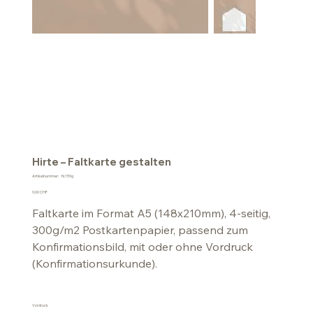
Hirte – Faltkarte gestalten
Artikelnummer:
Artikelnummer:
fk159g
fk159g
Preis
9,00 CHF
Faltkarte im Format A5 (148x210mm), 4-seitig,
300g/m2 Postkartenpapier, passend zum
Konfirmationsbild, mit oder ohne Vordruck
(Konfirmationsurkunde).
Vordruck