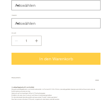
Zubehör
Anzahl
In den Warenkorb
PRODUKTINFO
4-seitige Klappkarte A5 zum Konfbild
Die passende Begleitkarte zum Konfirmationsbild – im Format A5 148x210mm, vierseitig gefaltet. Ideal als persönliche Grusskarte oder als
Konfirmationsurkunde nutzbar.
Gedruckt auf hochwertigem 300 g/m² Postkartenpapier.
Erhältlich mit oder ohne Vordruck, auf Wunsch individuell gestaltbar.
Für die individuelle Gestaltung bitte auf passendes Produkt "selber gestalten".
Das Ganze kann mit einem C5 Kuvert, vorgedruckt oder blanko, bestellt werden.