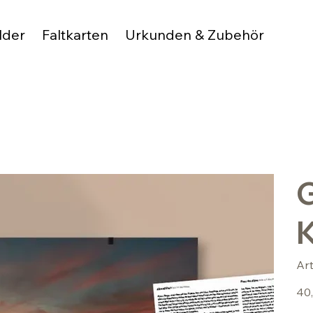
lder
Faltkarten
Urkunden & Zubehör
G
Ar
Preis
40