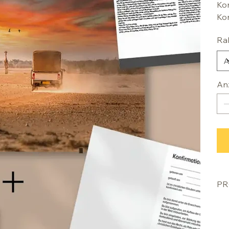
Kon
Kon
Ra
An
PR