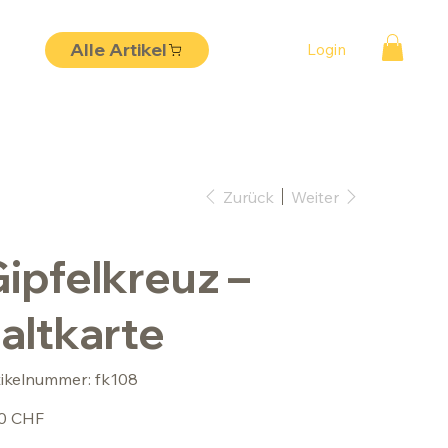
Alle Artikel
Login
Zurück
Weiter
ipfelkreuz –
altkarte
Artikelnummer:
tikelnummer:
fk108
fk108
50 CHF