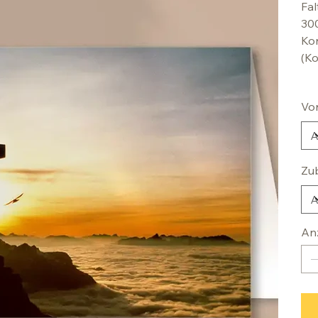
Fal
30
Kon
(Ko
Vo
Zu
An