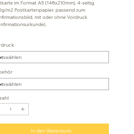
tkarte im Format A5 (148x210mm), 4-seitig,
0g/m2 Postkartenpapier, passend zum
firmationsbild, mit oder ohne Vordruck
nfirmationsurkunde).
rdruck
behör
zahl
In den Warenkorb