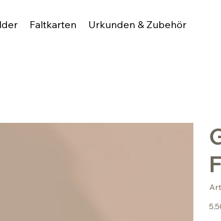
lder
Faltkarten
Urkunden & Zubehör
G
F
Ar
Preis
5,