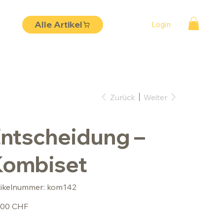
Alle Artikel
Login
Zurück
Weiter
ntscheidung –
Kombiset
Artikelnummer:
tikelnummer:
kom142
kom142
,00 CHF