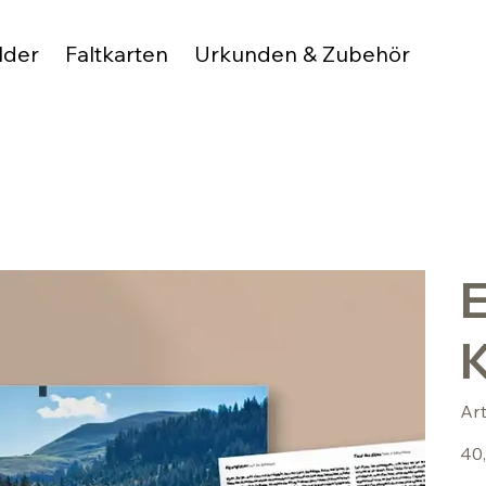
lder
Faltkarten
Urkunden & Zubehör
E
Ar
Preis
40