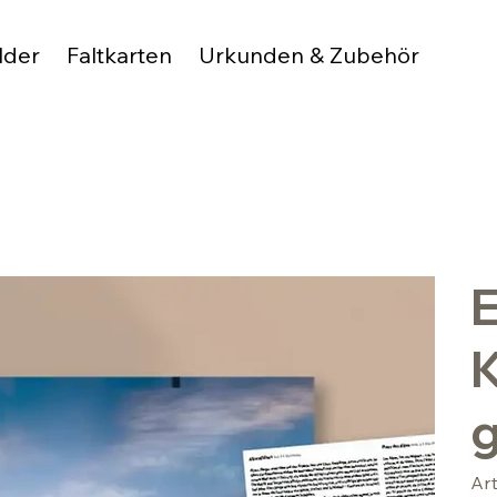
lder
Faltkarten
Urkunden & Zubehör
E
g
Ar