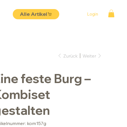
Alle Artikel
Login
Zurück
Weiter
ine feste Burg –
Kombiset
estalten
Artikelnummer:
tikelnummer:
kom157g
kom157g