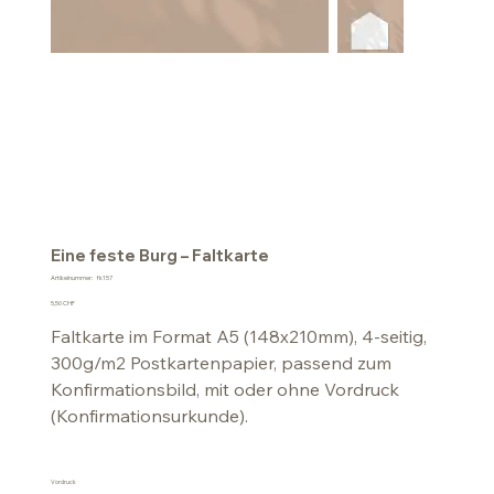
Eine feste Burg – Faltkarte
Artikelnummer:
Artikelnummer:
fk157
fk157
Preis
5,50 CHF
Faltkarte im Format A5 (148x210mm), 4-seitig,
300g/m2 Postkartenpapier, passend zum
Konfirmationsbild, mit oder ohne Vordruck
(Konfirmationsurkunde).
Vordruck