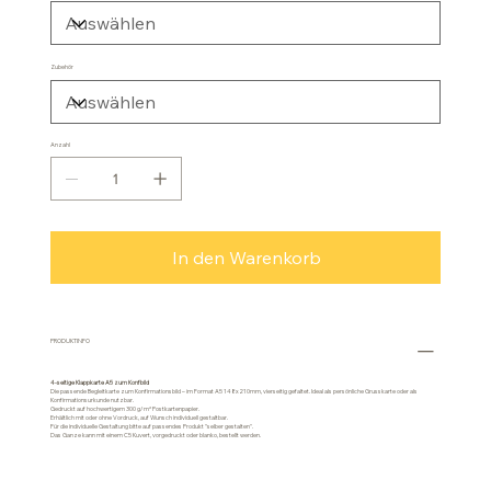
Zubehör
Anzahl
In den Warenkorb
PRODUKTINFO
4-seitige Klappkarte A5 zum Konfbild
Die passende Begleitkarte zum Konfirmationsbild – im Format A5 148x210mm, vierseitig gefaltet. Ideal als persönliche Grusskarte oder als
Konfirmationsurkunde nutzbar.
Gedruckt auf hochwertigem 300 g/m² Postkartenpapier.
Erhältlich mit oder ohne Vordruck, auf Wunsch individuell gestaltbar.
Für die individuelle Gestaltung bitte auf passendes Produkt "selber gestalten".
Das Ganze kann mit einem C5 Kuvert, vorgedruckt oder blanko, bestellt werden.