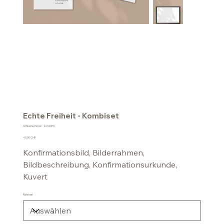
Echte Freiheit - Kombiset
Artikelnummer:
Artikelnummer:
kom080
kom080
Preis
40,00 CHF
Konfirmationsbild, Bilderrahmen,
Bildbeschreibung, Konfirmationsurkunde,
Kuvert
Rahmen