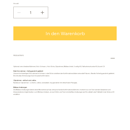
Anzahl
In den Warenkorb
PRODUKTINFO
Optional: verschiedene Rahmen (Holz Schwarz, Holz Eiche, Cliprahmen, Bildbeschrieb 2-seitig A5, Faltkartenurkunde A5, Kuvert C5
Edle Holzrahmen – fertig gerahmt geliefert
Unsere hochwertigen Holzrahmen in Schwarz oder Eiche verleihen den Konfirmationsbildern eine edle Präsenz. Bereits fixfertig gerahmt geliefert.
Ein stilvolles Erinnerungsstück für jede Konfirmation.
Cliprahmen – einfach und zeitlos
Randloser Cliprahmen – schlicht, zeitlos und beliebt. Ausgestattet mit reflexfreiem Plexiglas.
Bildbeschreibungen
Die Bildbeschreibungen bieten einen Blickwinkel auf das entsprechende Konfirmationsbildmotiv. In einem kurzen Text werden Gedanken und
Interpretationsmöglichkeiten zum Bild beschrieben. Je nach Motiv und Text sind die Beschreibungen als Einzelblatt oder Faltblatt in der Grösse A5
erhältlich.