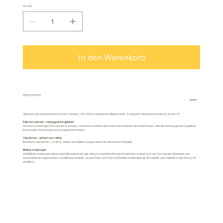
Anzahl
In den Warenkorb
PRODUKTINFO
Optional: verschiedene Rahmen (Holz Schwarz, Holz Eiche, Cliprahmen, Bildbeschrieb 2-seitig A5, Faltkartenurkunde A5, Kuvert C5
Edle Holzrahmen – fertig gerahmt geliefert
Unsere hochwertigen Holzrahmen in Schwarz oder Eiche verleihen den Konfirmationsbildern eine edle Präsenz. Bereits fixfertig gerahmt geliefert.
Ein stilvolles Erinnerungsstück für jede Konfirmation.
Cliprahmen – einfach und zeitlos
Randloser Cliprahmen – schlicht, zeitlos und beliebt. Ausgestattet mit reflexfreiem Plexiglas.
Bildbeschreibungen
Die Bildbeschreibungen bieten einen Blickwinkel auf das entsprechende Konfirmationsbildmotiv. In einem kurzen Text werden Gedanken und
Interpretationsmöglichkeiten zum Bild beschrieben. Je nach Motiv und Text sind die Beschreibungen als Einzelblatt oder Faltblatt in der Grösse A5
erhältlich.