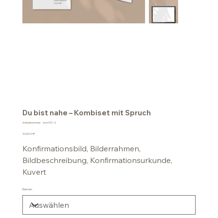
Du bist nahe – Kombiset mit Spruch
Artikelnummer:
Artikelnummer:
kom151/2
kom151/2
Preis
40,00 CHF
Konfirmationsbild, Bilderrahmen,
Bildbeschreibung, Konfirmationsurkunde,
Kuvert
Rahmen