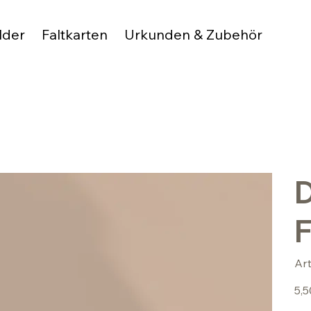
lder
Faltkarten
Urkunden & Zubehör
D
F
Ar
Preis
5,