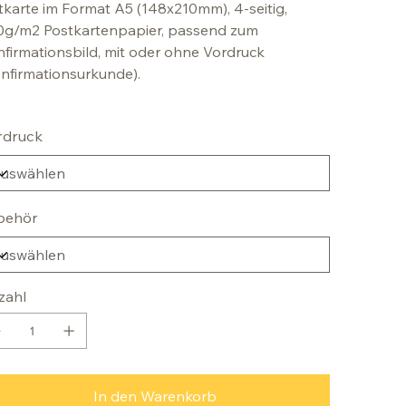
tkarte im Format A5 (148x210mm), 4-seitig,
0g/m2 Postkartenpapier, passend zum
firmationsbild, mit oder ohne Vordruck
nfirmationsurkunde).
rdruck
behör
zahl
In den Warenkorb