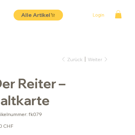
Alle Artikel
Login
Zurück
Weiter
er Reiter –
altkarte
Artikelnummer:
tikelnummer:
fk079
fk079
50 CHF