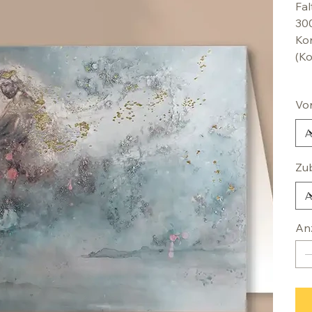
Fal
30
Kon
(Ko
Vo
Zu
An