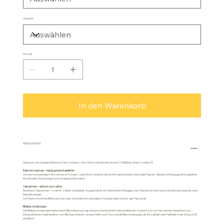
Zubehör
Anzahl
In den Warenkorb
PRODUKTINFO
Optional: verschiedene Rahmen (Holz Schwarz, Holz Eiche, Cliprahmen, Kuvert C3, Bildbeschrieb 2-seitig A5
Edle Holzrahmen – fertig gerahmt geliefert
Unsere hochwertigen Holzrahmen in Schwarz oder Eiche verleihen den Konfirmationsbildern eine edle Präsenz. Bereits fixfertig gerahmt geliefert.
Ein stilvolles Erinnerungsstück für jede Konfirmation.
Cliprahmen – einfach und zeitlos
Randloser Cliprahmen – schlicht, zeitlos und beliebt. Ausgestattet mit reflexfreiem Plexiglas. Der Cliprahmen kann auch eine Einrahmung (einzeln)
bestellt werden.
Auf Wunsch sind die Bilder auch einzeln, ohne Rahmen, bestellbar. Für jeden Geschmack das Passende.
Bildbeschreibungen
Die Bildbeschreibungen bieten einen Blickwinkel auf das entsprechende Konfirmationsbildmotiv. In einem kurzen Text werden Gedanken und
Interpretationsmöglichkeiten zum Bild beschrieben. Je nach Motiv und Text sind die Beschreibungen als Einzelblatt oder Faltblatt in der Grösse A5
erhältlich.