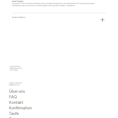
Kuvert C3 neutral
Im neutralen C3-Kuvert kann das Konfbild geschützt und elegant übergeben oder versendet werden. Die C3-Kuverts sind mit einem
Haftklebeverschluss versehen. Die C3-Kuverts eigenen sich für das blosse Konfbild – ohne Rahmen.
BILDBESCHREIBUNG
Kirchenid GmbH
Seftigenstrasse 138
CH 3123 Belp
Telefon
031 818 01 66
info@kirchenid.ch
Über uns
FAQ
Kontakt
Konfirmation
Taufe