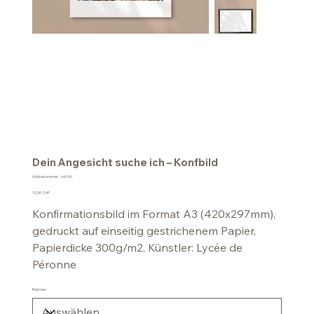
Dein Angesicht suche ich – Konfbild
Artikelnummer:
Artikelnummer:
kb169
kb169
Preis
10,30 CHF
Konfirmationsbild im Format A3 (420x297mm),
gedruckt auf einseitig gestrichenem Papier,
Papierdicke 300g/m2, Künstler: Lycée de
Péronne
Rahmen