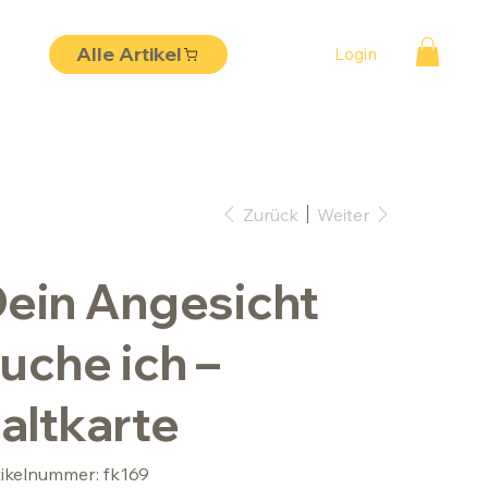
Alle Artikel
Login
Zurück
Weiter
ein Angesicht
uche ich –
altkarte
Artikelnummer:
tikelnummer:
fk169
fk169