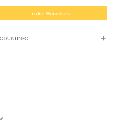
In den Warenkorb
ODUKTINFO
66