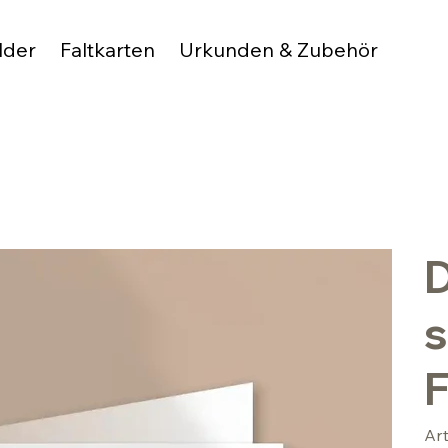
lder
Faltkarten
Urkunden & Zubehör
D
s
F
Ar