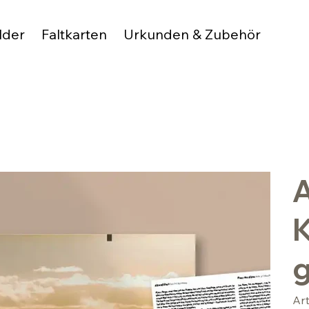
lder
Faltkarten
Urkunden & Zubehör
A
g
Ar