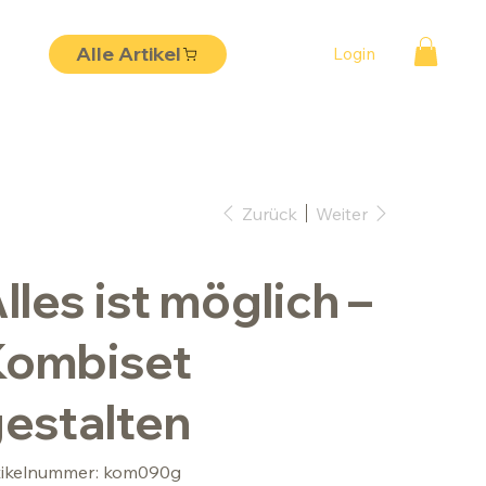
Alle Artikel
Login
Zurück
Weiter
lles ist möglich –
Kombiset
estalten
Artikelnummer:
tikelnummer:
kom090g
kom090g