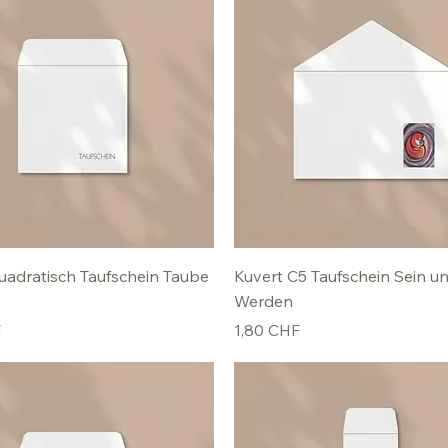
uadratisch Taufschein Taube
Kuvert C5 Taufschein Sein u
Werden
Preis
F
1,80 CHF