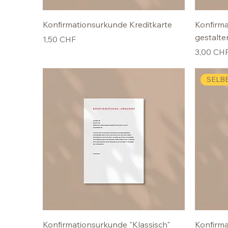
Konfirmationsurkunde Kreditkarte
Konfirma
gestalte
Preis
1,50 CHF
Preis
3,00 CH
SELB
Konfirmationsurkunde "Klassisch"
Konfirma