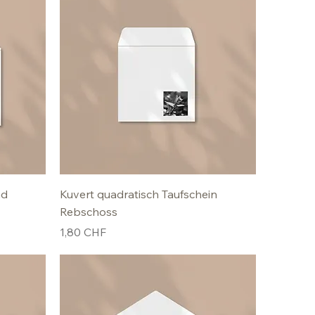
nd
Kuvert quadratisch Taufschein
Rebschoss
Preis
1,80 CHF