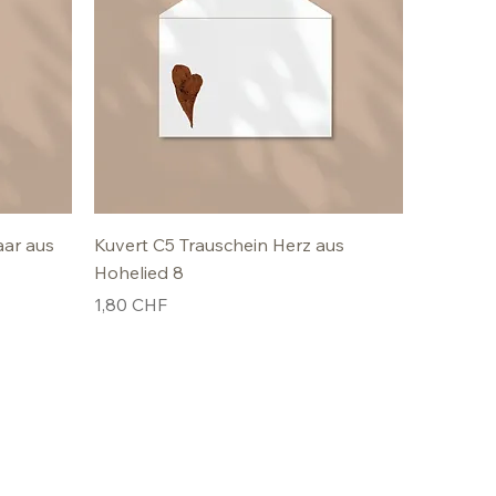
aar aus
Kuvert C5 Trauschein Herz aus
Hohelied 8
Preis
1,80 CHF