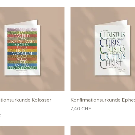
tionsurkunde Kolosser
Konfirmationsurkunde Ephes
Preis
7,40 CHF
F