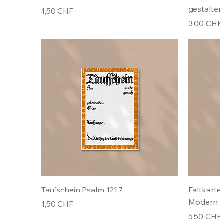
gestalte
Preis
1,50 CHF
Preis
3,00 CH
Taufschein Psalm 121,7
Faltkart
Modern
Preis
1,50 CHF
Preis
5,50 CH