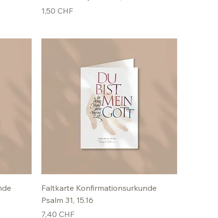
Preis
1,50 CHF
nde
Faltkarte Konfirmationsurkunde
Psalm 31, 15.16
Preis
7,40 CHF