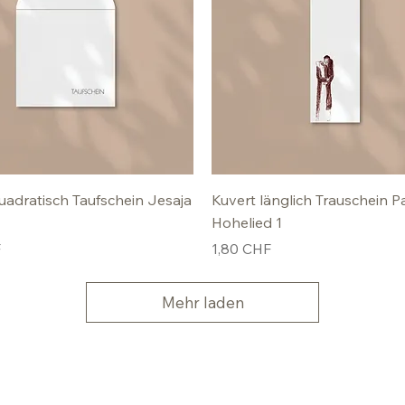
uadratisch Taufschein Jesaja
Kuvert länglich Trauschein P
Hohelied 1
Preis
F
1,80 CHF
Mehr laden