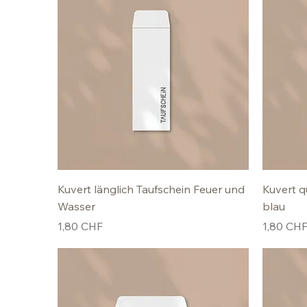
Kuvert länglich Taufschein Feuer und
Kuvert q
Wasser
blau
Preis
Preis
1,80 CHF
1,80 CH