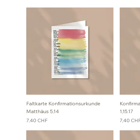
Faltkarte Konfirmationsurkunde
Konfirma
Matthäus 5,14
1,15.17
Preis
Preis
7,40 CHF
7,40 CH