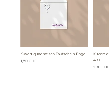
Kuvert quadratisch Taufschein Engel
Kuvert q
43.1
Preis
1,80 CHF
Preis
1,80 CH