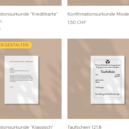
tionsurkunde "Kreditkarte"
Konfirmationsurkunde Mode
n
Preis
1,50 CHF
F
ER GESTALTEN
tionsurkunde "Klassisch"
Taufschein 121,8