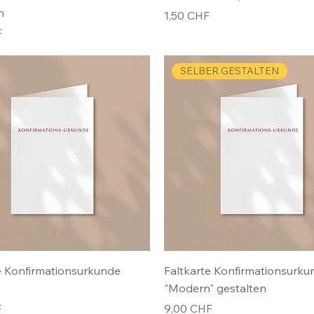
n
Preis
1,50 CHF
F
SELBER GESTALTEN
e Konfirmationsurkunde
Faltkarte Konfirmationsurku
"Modern" gestalten
Preis
F
9,00 CHF