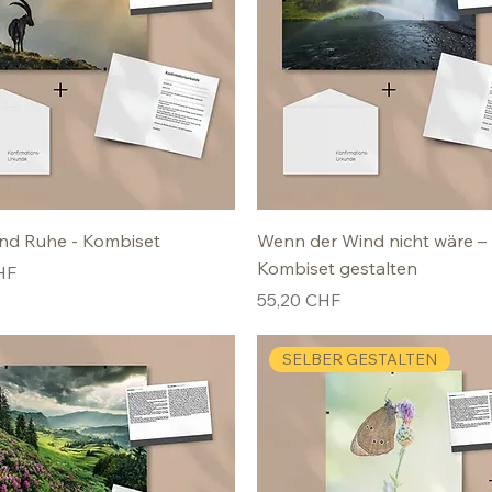
nd Ruhe - Kombiset
Wenn der Wind nicht wäre –
Kombiset gestalten
HF
Preis
55,20 CHF
SELBER GESTALTEN