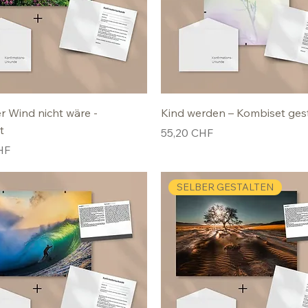
 Wind nicht wäre -
Kind werden – Kombiset ges
t
Preis
55,20 CHF
HF
SELBER GESTALTEN