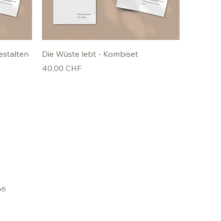
estalten
Die Wüste lebt - Kombiset
Preis
40,00 CHF
66