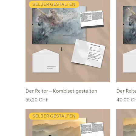
SELBER GESTALTEN
Der Reiter – Kombiset gestalten
Der Reit
Preis
Preis
55,20 CHF
40,00 C
SELBER GESTALTEN