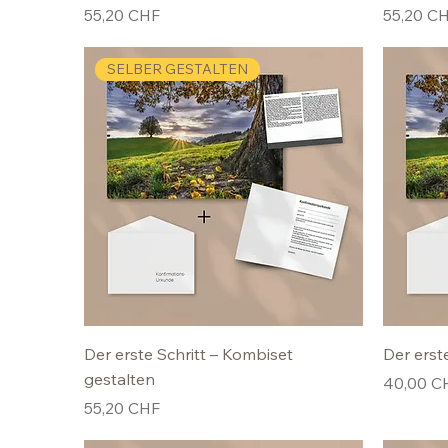
Preis
Preis
55,20 CHF
55,20 C
SELBER GESTALTEN
Der erste Schritt – Kombiset
Der erst
gestalten
Preis
40,00 C
Preis
55,20 CHF