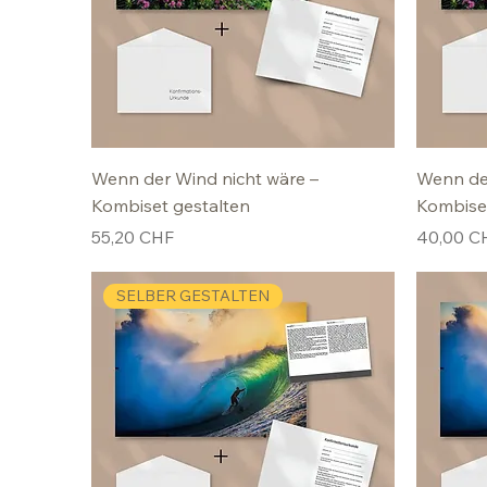
Wenn der Wind nicht wäre –
Wenn der
Kombiset gestalten
Kombise
Preis
Preis
55,20 CHF
40,00 C
SELBER GESTALTEN