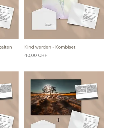
talten
Kind werden - Kombiset
Preis
40,00 CHF