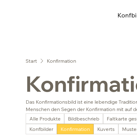
Konfbi
Start
Konfirmation
Konfirmat
Das Konfirmationsbild ist eine lebendige Tradit
Menschen den Segen der Konfirmation mit auf de
Bildwelt mit echter Aussagekraft helfen.
Alle Produkte
Bildbeschrieb
Faltkarte ges
Konfbilder
Konfirmation
Kuverts
Muster