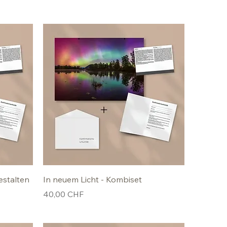
estalten
In neuem Licht - Kombiset
Preis
40,00 CHF