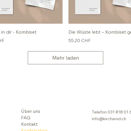
 in dir - Kombiset
Die Wüste lebt – Kombiset g
Preis
HF
55,20 CHF
Mehr laden
Über uns
Telefon
031 818 01 
FAQ
info@kirchenid.ch
Kontakt
Konfirmation