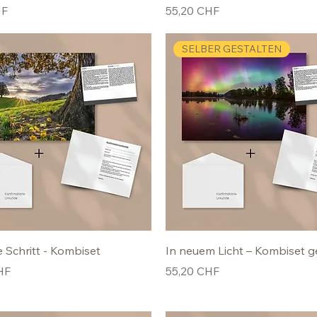
Preis
HF
55,20 CHF
SELBER GESTALTEN
e Schritt - Kombiset
In neuem Licht – Kombiset g
Preis
HF
55,20 CHF