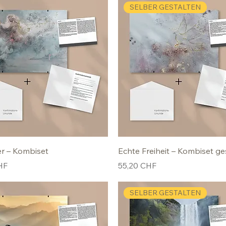
SELBER GESTALTEN
er – Kombiset
Echte Freiheit – Kombiset ge
Preis
HF
55,20 CHF
SELBER GESTALTEN