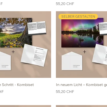
Preis
HF
55,20 CHF
SELBER GESTALTEN
e Schritt - Kombiset
In neuem Licht – Kombiset g
Preis
HF
55,20 CHF