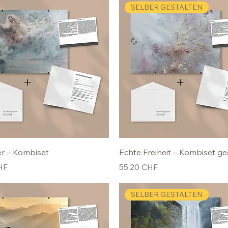
SELBER GESTALTEN
er – Kombiset
Echte Freiheit – Kombiset ge
Preis
HF
55,20 CHF
SELBER GESTALTEN