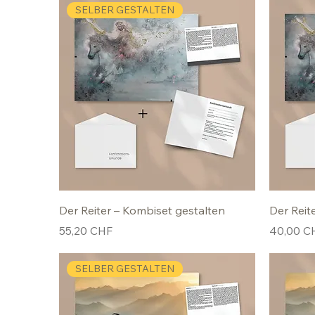
SELBER GESTALTEN
Der Reiter – Kombiset gestalten
Der Reit
Preis
Preis
55,20 CHF
40,00 C
SELBER GESTALTEN