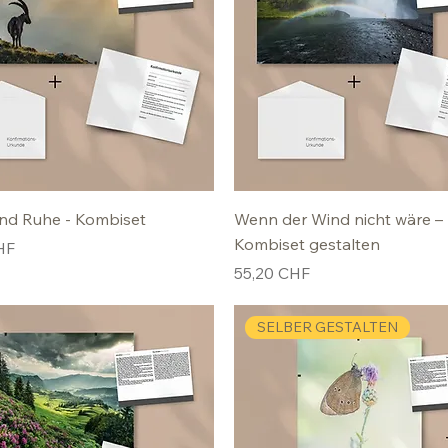
nd Ruhe - Kombiset
Wenn der Wind nicht wäre –
Kombiset gestalten
HF
Preis
55,20 CHF
SELBER GESTALTEN