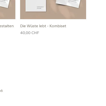
estalten
Die Wüste lebt - Kombiset
Preis
40,00 CHF
66