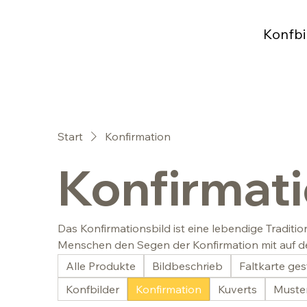
Konfbi
Start
Konfirmation
Konfirmat
Das Konfirmationsbild ist eine lebendige Tradit
Menschen den Segen der Konfirmation mit auf de
Bildwelt mit echter Aussagekraft helfen.
Alle Produkte
Bildbeschrieb
Faltkarte ges
Konfbilder
Konfirmation
Kuverts
Muster