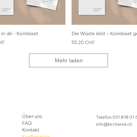
 in dir - Kombiset
Die Wüste lebt – Kombiset g
Preis
HF
55,20 CHF
Mehr laden
Über uns
Telefon
031 818 01 
FAQ
info@kirchenid.ch
Kontakt
Konfirmation