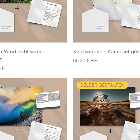
 Wind nicht wäre -
Kind werden – Kombiset ges
t
Preis
55,20 CHF
HF
SELBER GESTALTEN