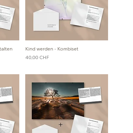
talten
Kind werden - Kombiset
Preis
40,00 CHF