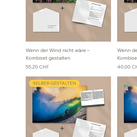
Wenn der Wind nicht wäre –
Wenn der
Kombiset gestalten
Kombise
Preis
Preis
55,20 CHF
40,00 C
SELBER GESTALTEN