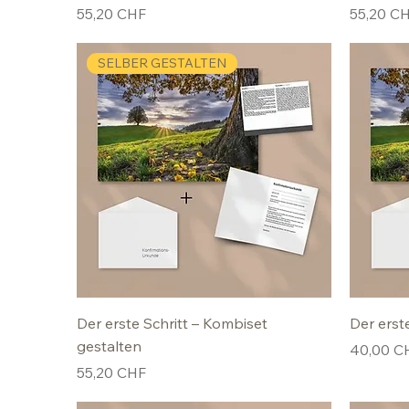
Preis
Preis
55,20 CHF
55,20 C
SELBER GESTALTEN
Der erste Schritt – Kombiset
Der erst
gestalten
Preis
40,00 C
Preis
55,20 CHF