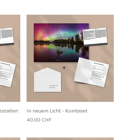
estalten
In neuem Licht - Kombiset
Preis
40,00 CHF