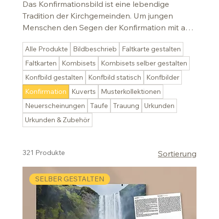
Das Konfirmationsbild ist eine lebendige
Tradition der Kirchgemeinden. Um jungen
Menschen den Segen der Konfirmation mit auf
den Weg zu geben, kann eine kraftvolle
Alle Produkte
Bildbeschrieb
Faltkarte gestalten
Bildwelt mit echter Aussagekraft helfen.
Faltkarten
Kombisets
Kombisets selber gestalten
Konfbild gestalten
Konfbild statisch
Konfbilder
Konfirmation
Kuverts
Musterkollektionen
Neuerscheinungen
Taufe
Trauung
Urkunden
Urkunden & Zubehör
321 Produkte
Sortierung
SELBER GESTALTEN