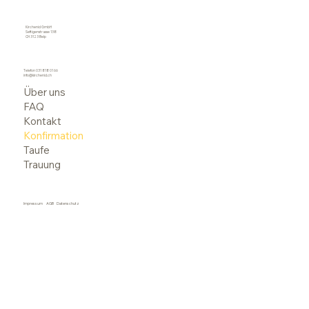
Kirchenid GmbH
Seftigenstrasse 138
CH 3123 Belp
Telefon
031 818 01 66
info@kirchenid.ch
Über uns
FAQ
Kontakt
Konfirmation
Taufe
Trauung
Impressum
AGB
Datenschutz